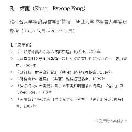
孔 炳龍（Kong Byeong Yong）
駿河台大学経済経営学部教授。延世大学校経営大学客員
教授（2013年8月～2014年3月）
【主要業績】
『一般意味論からみる簿記原理』創成社、2014年
『経営者利益予測情報論―包括利益の有用性について―』森山書
店、2008年
『改訂版 財務会計論』（共著）税務経理協会、2014年
『財務会計の進展』（共著）税務経理協会、1999年
「減損損失の未実現に関する事実解明理論の構築」『會計』第
178巻第3号、2010年
「減損会計情報の有用性に関する一考察」『會計』第171巻第4
号、2007年
※発行時の奥付より